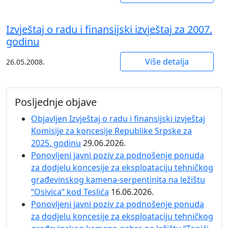
Izvještaj o radu i finansijski izvještaj za 2007.
godinu
Više detalja
26.05.2008.
Posljednje objave
Objavljen Izvještaj o radu i finansijski izvještaj
Komisije za koncesije Republike Srpske za
2025. godinu
29.06.2026.
Ponovljeni javni poziv za podnošenje ponuda
za dodjelu koncesije za eksploataciju tehničkog
građevinskog kamena-serpentinita na ležištu
“Osivica” kod Teslića
16.06.2026.
Ponovljeni javni poziv za podnošenje ponuda
za dodjelu koncesije za eksploataciju tehničkog