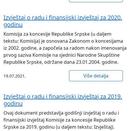
Izvještaj o radu i finansijski izvještaj za 2020.
godinu
Komisija za koncesije Republike Srpske (u dalјem
tekstu: Komisija) je osnovana Zakonom o koncesijama
iz 2002. godine, a započela sa radom nakon imenovanja
prvog saziva Komisije na sjednici Narodne Skupštine
Republike Srpske, održane dana 23.01.2004. godine.
Više detalja
19.07.2021.
Izvještaj o radu i finansijski izvještaj za 2019.
godinu
Оvај dоkumеnt prеdstаvlја gоdišnji izvјеštај о rаdu i
finаnsiјski izvјеštај Kоmisiје zа kоncеsiје Rеpublikе
Srpskе zа 2019. gоdinu (u dаlјеm tеkstu: Izvјеštај).