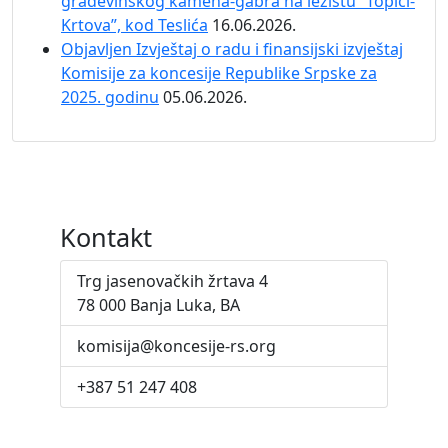
građevinskog kamena-gabra na ležištu “Topići-
Krtova”, kod Teslića
16.06.2026.
Objavljen Izvještaj o radu i finansijski izvještaj
Komisije za koncesije Republike Srpske za
2025. godinu
05.06.2026.
Kontakt
Trg jasenovačkih žrtava 4
78 000 Banja Luka, BA
komisija@koncesije-rs.org
+387 51 247 408