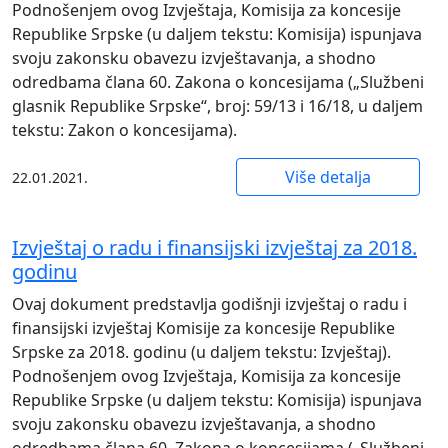
Pоdnоšеnjеm оvоg Izvјеštаја, Kоmisiја zа kоncеsiје
Rеpublikе Srpskе (u dаlјеm tеkstu: Kоmisiја) ispunjаvа
svојu zаkоnsku оbаvеzu izvјеštаvаnjа, а shоdnо
оdrеdbаmа člаnа 60. Zаkоnа о kоncеsiјаmа („Službеni
glаsnik Rеpublikе Srpskе“, brој: 59/13 i 16/18, u dаlјеm
tеkstu: Zаkоn о kоncеsiјаmа).
Više detalja
22.01.2021.
Izvještaj o radu i finansijski izvještaj za 2018.
godinu
Ovaj dokument predstavlja godišnji izvještaj o radu i
finansijski izvještaj Komisije za koncesije Republike
Srpske za 2018. godinu (u daljem tekstu: Izvještaj).
Podnošenjem ovog Izvještaja, Komisija za koncesije
Republike Srpske (u daljem tekstu: Komisija) ispunjava
svoju zakonsku obavezu izvještavanja, a shodno
odredbama člana 60. Zakona o koncesijama („Službeni