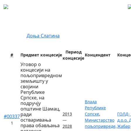
Регистар концесија
Локација:
Доња Слатина
Период
#
Предмет концесије
Концендент
Конце
концесије
Уговор о
концесији на
пољопривредном
земљишту у
својини
Републике
Српске, на
Влада
подручју
Републике
општине Шамац,
ради
2013
Српске
,
ГОЛД-
#00337
остваривања
—
Министарство
д.о.о.
1
права обављања
2028
пољопривреде,
Жабар
ратарско-