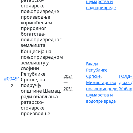
шумарства и
сточарске
водопривреде
пољопривредне
производње
коришћењем
природног
богатства-
пољопривредног
земљишта
Концесија на
пољопривредном
земљишту у
Влада
својини
Републике
Републике
2021
Српске
,
ГОЛД-
#00491
Српске, на
—
Министарство
д.о.о.
подручју
2
2051
пољопривреде,
Жабар
општине Шамац,
шумарства и
ради обављања
водопривреде
ратарско-
сточарске
производње