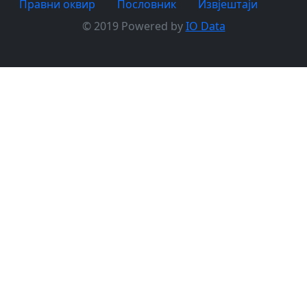
Правни оквир
Пословник
Извјештаји
© 2019 Powered by
IO Data