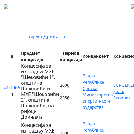
Регистар концесија
Локација:
ријека Дрињача
Предмет
Период
#
Концендент
Концеси
концесије
концесије
Концесија за
изградњу МХЕ
Влада
"Шековићи 1",
Републике
општина
2006
EUROENE
#00065
Шековићи и
Српске
,
—
д.о.о.
МХЕ "Шековићи
1
Министарство
2056
Зворник
2", општина
енергетике и
Шековићи, на
рударства
ријеци
Дрињача
Влада
Концесија за
Републике
изградњу МХЕ
2006