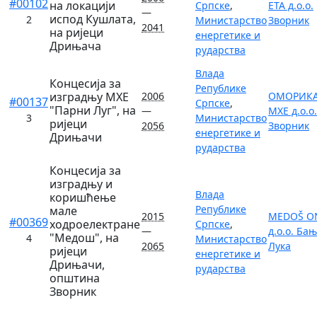
#00102
на локацији
Српске
,
ЕТА д.о.о.
—
испод Кушлата,
2
Министарство
Зворник
2041
на ријеци
енергетике и
Дрињача
рударства
Влада
Концесија за
Републике
изградњу МХЕ
2006
ОМОРИКА
#00137
Српске
,
"Парни Луг", на
—
МХЕ д.о.о.
3
Министарство
ријеци
2056
Зворник
енергетике и
Дрињачи
рударства
Концесија за
изградњу и
Влада
коришћење
Републике
мале
2015
MEDOŠ O
#00369
ходроелектране
Српске
,
—
д.о.о. Ба
"Медош", на
4
Министарство
2065
Лука
ријеци
енергетике и
Дрињачи,
рударства
општина
Зворник