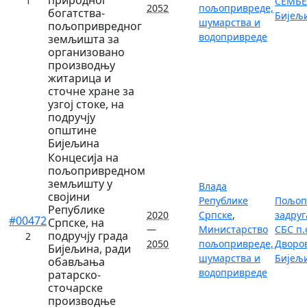
1
СЕМБЕР
2052
пољопривреде,
богатства-
Бијељ
шумарства и
пољопривредног
водопривреде
земљишта за
организовано
производњу
житарица и
сточне хране за
узгој стоке, на
подручју
општине
Бијељина
Концесија на
пољопривредном
земљишту у
Влада
својини
Републике
Пољоп
Републике
2020
Српске
,
задруг
#00472
Српске, на
—
Министарство
СБС п.
подручју града
2
2050
пољопривреде,
Дворо
Бијељина, ради
шумарства и
Бијељ
обављања
водопривреде
ратарско-
сточарске
производње