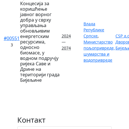
Концесија за
коришћење
јавног ворног
добра у сврху
Влада
управљања
Републике
обновљивим
енергетским
2024
Српске
,
CSP д.о
#00551
ресурсима,
—
Министарство
Дворо
3
односно
2074
пољопривреде,
Бијељ
биомасе, у
шумарства и
водном подручју
водопривреде
ријека Саве и
Дрине на
територији града
Бијељине
Контакт