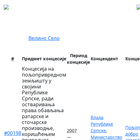
Регистар концесија
Локација:
Велино Село
Период
#
Предмет концесије
Концендент
Конце
концесије
Концесија на
пољопривредном
земљишту у
својини
Републике
Српске, ради
остваривања
права обављања
ратарске и
Влада
сточарске
Републике
Пољоп
производње,
2007
Српске
,
#00198
коришћењем
добро
—
Министарство
природног