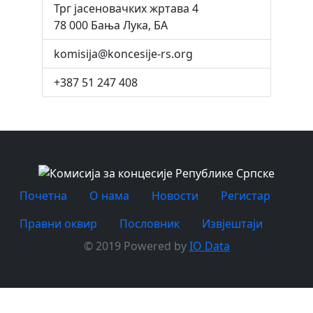
Трг јасеновачких жртава 4
78 000 Бања Лука, БА
komisija@koncesije-rs.org
+387 51 247 408
Почетна
O нама
Новости
Регистар
Правни оквир
Пословник
Извјештаји
© 2019 Powered by
IO Data