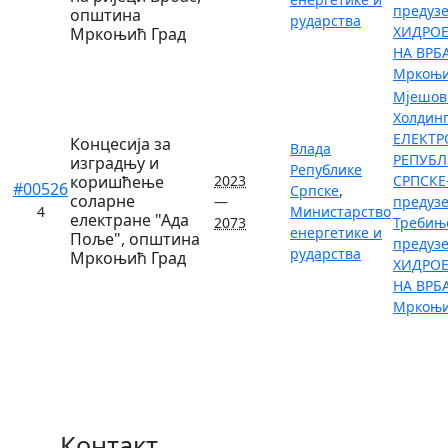
предуз
општина
рударства
ХИДРОЕ
Мркоњић Град
НА ВРБА
Мркоњи
Мјешов
Холдин
ЕЛЕКТР
Концесија за
Влада
РЕПУБЛ
изградњу и
Републике
коришћење
2023
СРПСКЕ
#00526
Српске
,
соларне
—
предузе
4
Министарство
електране "Ада
2073
Требињ
енергетике и
Поље", општина
предуз
рударства
Мркоњић Град
ХИДРОЕ
НА ВРБА
Мркоњи
Контакт