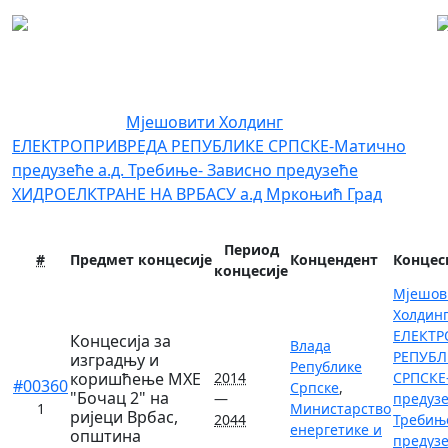
Регистар концесија
Концесионар:
Мјешовити Холдинг
ЕЛЕКТРОПРИВРЕДА РЕПУБЛИКЕ СРПСКЕ-Матично
предузеће а.д. Требиње- Зависно предузеће
ХИДРОЕЛКТРАНЕ НА ВРБАСУ а.д Мркоњић Град
Период
#
Предмет концесије
Концендент
Концес
концесије
Мјешов
Холдин
ЕЛЕКТР
Концесија за
Влада
РЕПУБЛ
изградњу и
Републике
коришћење МХЕ
2014
СРПСКЕ
#00360
Српске
,
"Бочац 2" на
—
предузе
1
Министарство
ријеци Врбас,
2044
Требињ
енергетике и
општина
предуз