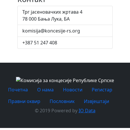
Трг јасеновачких жртава 4
78 000 Бања Лука, БА
komisija@koncesije-rs.org
+387 51 247 408
Почетна
O нама
Новости
Регистар
Правни оквир
Пословник
Извјештаји
© 2019 Powered by
IO Data