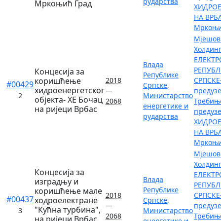
рударства
Мркоњић Град
ХИДРОЕ
НА ВРБА
Мркоњи
Мјешов
Холдин
ЕЛЕКТР
Влада
РЕПУБЛ
Концесија за
Републике
коришћење
2018
СРПСКЕ
#00429
Српске
,
хидроенергетског
—
предузе
2
Министарство
објекта- ХЕ Бочац
2068
Требињ
енергетике и
на ријеци Врбас
предуз
рударства
ХИДРОЕ
НА ВРБА
Мркоњи
Мјешов
Холдин
Концесија за
ЕЛЕКТР
Влада
изградњу и
РЕПУБЛ
Републике
коришћење мале
2018
СРПСКЕ
#00437
ходроелектране
Српске
,
—
предузе
"Кућна турбина",
3
Министарство
2068
Требињ
на ријеци Врбас,
енергетике и