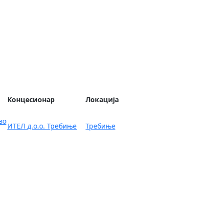
O
Правни
Почетна
Новости
Регистар
нама
оквир
Концесионар
Локација
во
ИТЕЛ д.о.о. Требиње
Требиње