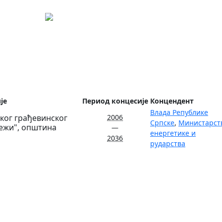
ија
је
Период концесије
Концендент
Влада Републике
чког грађевинског
2006
Српске
,
Министарст
ежи", општина
—
енергетике и
2036
рударства