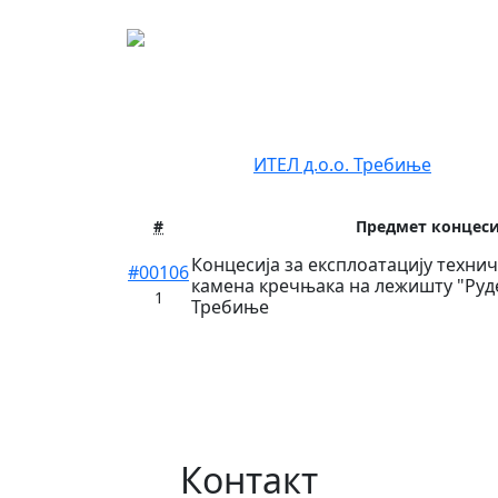
Регистар концес
Концесионар:
ИТЕЛ д.о.о. Требиње
#
Предмет концеси
Концесија за експлоатациjу техни
#00106
камена кречњака на лежишту "Руд
1
Требиње
Контакт