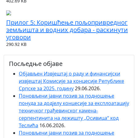
402.69 KB
Прилог 5: Коришћење пољопривредног
земљишта и водних добара - раскинути
уговори
290.92 KB
Посљедње објаве
Објaвљен Извјештај о раду и финансијски
извјештај Комисије за концесије Републике
Српске за 2025. годину
29.06.2026.
Поновљени јавни позив за подношење
понуда за додјелу концесије за експлоатацију
техничког грађевинског камена-
серпентинита на лежишту „Осивица“ код
Теслића
16.06.2026.
Поновљени јавни позив за подношење