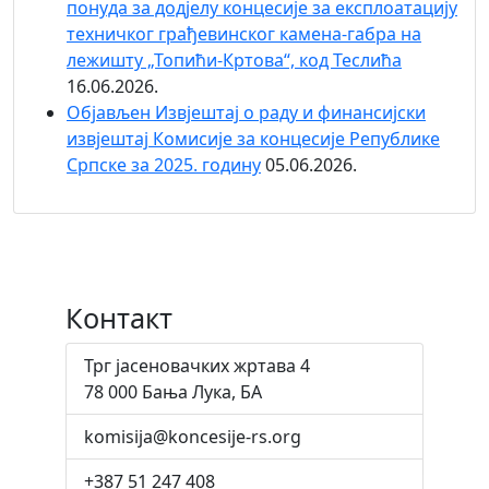
понуда за додјелу концесије за експлоатацију
техничког грађевинског камена-габра на
лежишту „Топићи-Кртова“, код Теслића
16.06.2026.
Објaвљен Извјештај о раду и финансијски
извјештај Комисије за концесије Републике
Српске за 2025. годину
05.06.2026.
Контакт
Трг јасеновачких жртава 4
78 000 Бања Лука, БА
komisija@koncesije-rs.org
+387 51 247 408