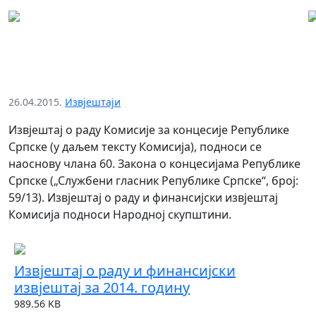
Извјештај о раду и финансијски
извјештај за 2014. годину
26.04.2015.
Извјештаји
Извјештај о раду Комисије за концесије Републике
Српске (у даљем тексту Комисија), подноси се
наоснову члана 60. Закона о концесијама Републике
Српске („Службени гласник Републике Српске“, број:
59/13). Извјештај о раду и финансијски извјештај
Комисија подноси Народној скупштини.
Извјештај о раду и финансијски
извјештај за 2014. годину
989.56 KB