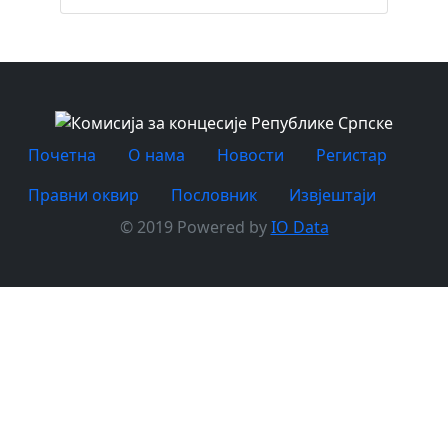
Почетна
O нама
Новости
Регистар
Правни оквир
Пословник
Извјештаји
© 2019 Powered by
IO Data