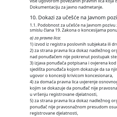
više ugovorom povezanih pravnih lica koja is
Dokumentaciju za javno nadmetanje.
10. Dokazi za učešće na Javnom poz
1.1. Podobnost za učešće na Javnom pozivu 
smislu člana 19. Zakona o koncesijama ponu
a) za pravna lica:
1) izvod iz registra poslovnih subjekata ili
2) za strana pravna lica dokaz nadležnog o
nad ponuđačem nije pokrenut postupak stečaj
3) izjava ponuđača potpisana i ovjerena ko
sjedišta ponuđača kojom dokazuje da sa njim
ugovor o koncesiji krivicom koncesionara,
4) za domaća pravna lica uvjerenje osnovno
kojim se dokazuje da ponuđač nije pravosn
u vršenju registrovane djelatnosti,
5) za strana pravna lica dokaz nadležnog o
ponuđač nije pravosnažnom presudom osuđiv
registrovane djelatnosti,