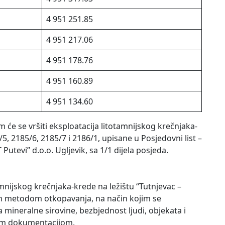
4 951 251.85
4 951 217.06
4 951 178.76
4 951 160.89
4 951 134.60
m će se vršiti eksploatacija litotamnijskog krečnjaka-
/5, 2185/6, 2185/7 i 2186/1, upisane u Posjedovni list –
 Putevi” d.o.o. Ugljevik, sa 1/1 dijela posjeda.
mnijskog krečnjaka-krede na ležištu “Tutnjevac –
om metodom otkopavanja, na način kojim se
 mineralne sirovine, bezbjednost ljudi, objekata i
om dokumentacijom.