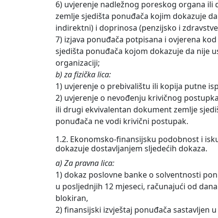
6) uvjerenje nadležnog poreskog organa il
zemlje sjedišta ponuđača kojim dokazuje da 
indirektni) i doprinosa (penzijsko i zdravst
7) izjava ponuđača potpisana i ovjerena ko
sjedišta ponuđača kojom dokazuje da nije ust
organizaciji;
b) za fizička lica:
1) uvjerenje o prebivalištu ili kopija putne is
2) uvjerenje o nevođenju krivičnog postupk
ili drugi ekvivalentan dokument zemlje sjed
ponuđača ne vodi krivični postupak.
1.2. Ekonomsko-finansijsku podobnost i isk
dokazuje dostavljanjem sljedećih dokaza.
a) Za pravna lica:
1) dokaz poslovne banke o solventnosti po
u posljednjih 12 mjeseci, računajući od dana
blokiran,
2) finansijski izvještaj ponuđača sastavlje