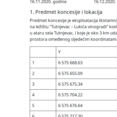
16.11.2020. godine
16.12.2020.
1. Predmet koncesije i lokacija
Predmet koncesije je eksploatacija litotamn
na ležištu “Tutnjevac – Lukića vinogradi” kod 
u ataru sela Tutnjevac, i koje je oko 3 km ud
prostora omeđenog sljedećim koordinatam
Y
1
6 575 668.63
2
6 575 655.09
3
6 575 675.34
4
6 575 704.22
5
6 575 676.64
6
6 575 717.30