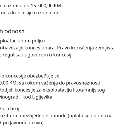
 u iznosu od 15. 000,00 KM i
meta koncesije u iznosu od
ih odnosa
ploatacionom polju i
obaveza je koncesionara. Pravo korišćenja zemljišta
e regulisati ugovorom o koncesiji.
le koncesije obezbeđuje se
00,00 KM, sa rokom važenja do pravosnažnosti
dodjeli koncesije za eksploataciju litotamnijskog
vinogradi” kod Ugljevika.
zora broj:
ozita za obezbjeđenje ponude (uplata se odnosi na
it po Javnom pozivu).