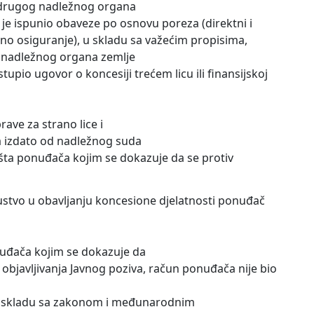
i drugog nadležnog organa
je ispunio obaveze po osnovu poreza (direktni i
veno osiguranje), u skladu sa važećim propisima,
d nadležnog organa zemlje
upio ugovor o koncesiji trećem licu ili finansijskoj
prave za strano lice i
a izdato od nadležnog suda
išta ponuđača kojim se dokazuje da se protiv
ustvo u obavljanju koncesione djelatnosti ponuđač
nuđača kojim se dokazuje da
 objavljivanja Javnog poziva, račun ponuđača nije bio
n u skladu sa zakonom i međunarodnim