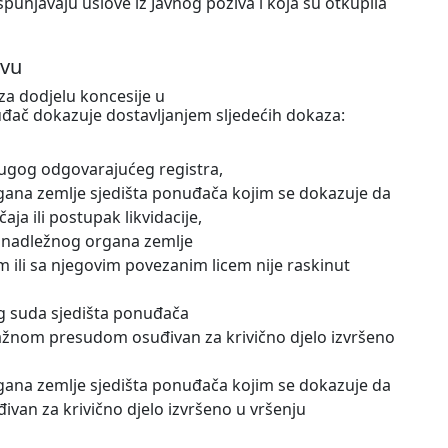
punjavaju uslove iz Javnog poziva i koja su otkupila
ivu
za dodjelu koncesije u
đač dokazuje dostavljanjem sljedećih dokaza:
 drugog odgovarajućeg registra,
rgana zemlje sjedišta ponuđača kojim se dokazuje da
a ili postupak likvidacije,
d nadležnog organa zemlje
 ili sa njegovim povezanim licem nije raskinut
g suda sjedišta ponuđača
ažnom presudom osuđivan za krivično djelo izvršeno
rgana zemlje sjedišta ponuđača kojim se dokazuje da
an za krivično djelo izvršeno u vršenju