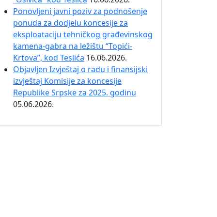
Ponovljeni javni poziv za podnošenje
ponuda za dodjelu koncesije za
eksploataciju tehničkog građevinskog
kamena-gabra na ležištu “Topići-
Krtova”, kod Teslića
16.06.2026.
Objavljen Izvještaj o radu i finansijski
izvještaj Komisije za koncesije
Republike Srpske za 2025. godinu
05.06.2026.