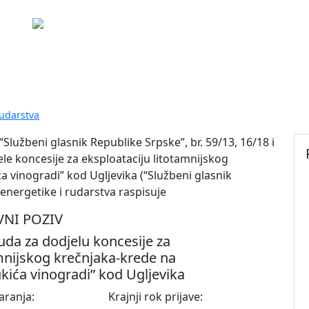
Poč
 ponuda za dodjelu koncesije za ek
krede na ležištu “Tutnjevac – Lukić
rudarstva
lužbeni glasnik Republike Srpske”, br. 59/13, 16/18 i
le koncesije za eksploataciju litotamnijskog
ća vinogradi” kod Ugljevika (“Službeni glasnik
 energetike i rudarstva raspisuje
VNI POZIV
da za dodjelu koncesije za
amnijskog krečnjaka-krede na
ukića vinogradi” kod Ugljevika
aranja:
Krajnji rok prijave: