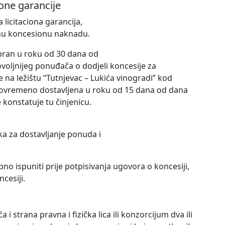
cione garancije
licitaciona garancija,
nu koncesionu naknadu.
bran u roku od 30 dana od
voljnijeg ponuđača o dodjeli koncesije za
 na ležištu “Tutnjevac – Lukića vinogradi” kod
agovremeno dostavljena u roku od 15 dana od dana
konstatuje tu činjenicu.
a za dostavljanje ponuda i
bno ispuniti prije potpisivanja ugovora o koncesiji,
cesiji.
strana pravna i fizička lica ili konzorcijum dva ili