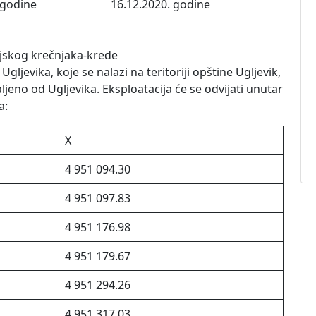
 godine
16.12.2020. godine
ijskog krečnjaka-krede
Ugljevika, koje se nalazi na teritoriji opštine Ugljevik,
aljeno od Ugljevika. Eksploatacija će se odvijati unutar
a:
X
4 951 094.30
4 951 097.83
4 951 176.98
4 951 179.67
4 951 294.26
4 951 317.03