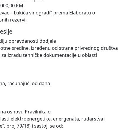
0.000,00 KM.
jevac – Lukića vinogradi” prema Elaboratu o
nih rezervi.
esije
iju opravdanosti dodjele
votne sredine, izrađenu od strane privrednog društva
e za izradu tehničke dokumentacije u oblasti
ina, računajući od dana
na osnovu Pravilnika o
sti elektroenergetike, energenata, rudarstva i
, broj 79/18) i sastoji se od: