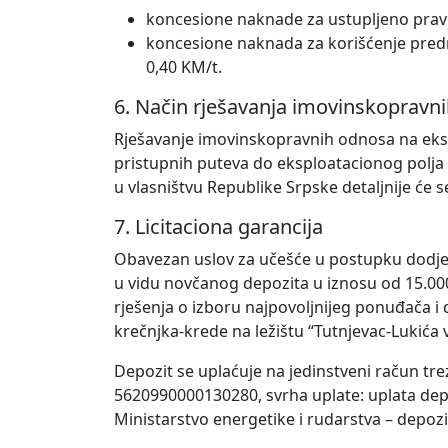
koncesione naknade za ustupljeno pravo
koncesione naknada za korišćenje pred
0,40 KM/t.
6. Način rješavanja imovinskopravn
Rješavanje imovinskopravnih odnosa na eks
pristupnih puteva do eksploatacionog polja 
u vlasništvu Republike Srpske detaljnije će s
7. Licitaciona garancija
Obavezan uslov za učešće u postupku dodje
u vidu novčanog depozita u iznosu od 15.0
rješenja o izboru najpovoljnijeg ponuđača i 
krečnjka-krede na ležištu “Tutnjevac-Lukića 
Depozit se uplaćuje na jedinstveni račun tre
5620990000130280, svrha uplate: uplata dep
Ministarstvo energetike i rudarstva – depoz