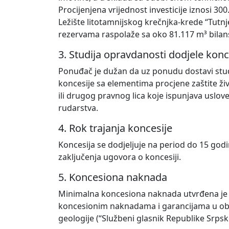
Procijenjena vrijednost investicije iznosi 30
Ležište litotamnijskog krečnjka-krede “Tutn
rezervama raspolaže sa oko 81.117 m³ bilans
3. Studija opravdanosti dodjele konc
Ponuđač je dužan da uz ponudu dostavi stud
koncesije sa elementima procjene zaštite ži
ili drugog pravnog lica koje ispunjava uslov
rudarstva.
4. Rok trajanja koncesije
Koncesija se dodjeljuje na period do 15 god
zaključenja ugovora o koncesiji.
5. Koncesiona naknada
Minimalna koncesiona naknada utvrđena je 
koncesionim naknadama i garancijama u obla
geologije (“Službeni glasnik Republike Srpske”