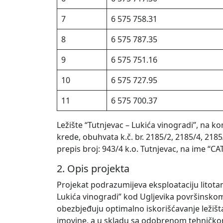
7
6 575 758.31
8
6 575 787.35
9
6 575 751.16
10
6 575 727.95
11
6 575 700.37
Ležište “Tutnjevac – Lukića vinogradi”, na ko
krede, obuhvata k.č. br. 2185/2, 2185/4, 2185
prepis broj: 943/4 k.o. Tutnjevac, na ime “CAT
2. Opis projekta
Projekat podrazumijeva eksploataciju litota
Lukića vinogradi” kod Ugljevika površinsk
obezbjeđuju optimalno iskorišćavanje ležišta
imovine, a u skladu sa odobrenom tehničk