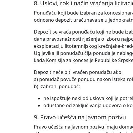
8. Uslovi, rok i način vraćanja licita
Ponuđaču koji bude izabran za koncesionara 
odnosno depozit uračunava se u jednokrat
Depozit se vraća ponuđaču koji ne bude iza
dana pravosnažnosti rješenja o izboru najpo
eksploataciju litotamnijskog krečnjaka-krede
Ugljevika ili ponuđaču čija ponuda je nebl
kada Komisija za koncesije Republike Srpske 
Depozit neće biti vraćen ponuđaču ako:
a) ponuđač povuče ponudu nakon isteka rok
b) izabrani ponuđač:
ne ispoštuje neki od uslova koji je potre
odustane od zaključivanja ugovora o kon
9. Pravo učešća na Javnom pozivu
Pravo učešća na Javnom pozivu imaju domaća i 