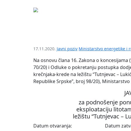
Javni poziv za podnošenje
litotamnijskog krečnjaka-
17.11.2020.
Javni poziv
Ministarstvo energetike i 
Na osnovu člana 16. Zakona o koncesijama (“S
70/20) i Odluke o pokretanju postupka dodje
krečnjaka-krede na ležištu “Tutnjevac – Luki
Republike Srpske”, broj 98/20), Ministarstvo
JA
za podnošenje ponu
eksploataciju litot
ležištu “Tutnjevac – L
Datum otvaranja:
Datum zatv