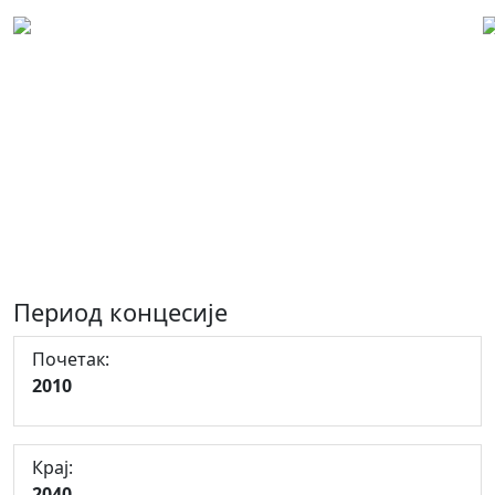
Концесиони лист: 00272
Концесија за истраживање и
експлоатациjу керамичких
полиминералних глина и кварцног
пијеска на локалитету "Кечковац",
Сочковац, општина Петрово
Период концесије
Почетак:
2010
Крај:
2040