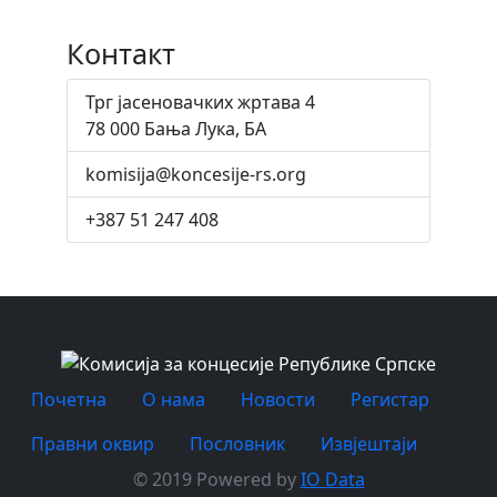
Контакт
Трг јасеновачких жртава 4
78 000 Бања Лука, БА
komisija@koncesije-rs.org
+387 51 247 408
Почетна
O нама
Новости
Регистар
Правни оквир
Пословник
Извјештаји
© 2019 Powered by
IO Data