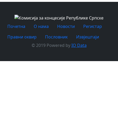
Почетна
O нама
Новости
Регистар
Правни оквир
Пословник
Извјештаји
© 2019 Powered by
IO Data