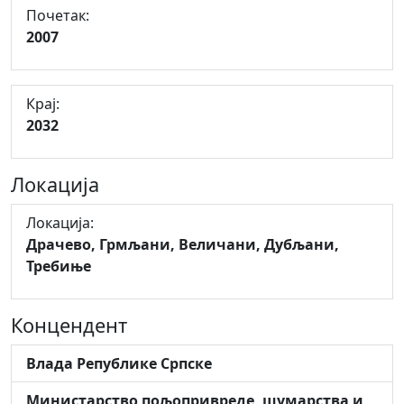
Почетак:
2007
Крај:
2032
Локација
Локација:
Драчево, Грмљани, Величани, Дубљани,
Требиње
Концендент
Влада Републике Српске
Министарство пољопривреде, шумарства и