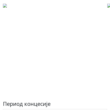
Концесиони лист: 00159
Концесија на пољопривредном
земљишту у својини Републике
Српске, ради остваривања права
обављања виноградарске и
воћарске производње,
коришћењем природног богатства-
пољопривредног земљишта за
организовану производњу винове
лозе, матичњака лозних подлога и
јабуке
Период концесије