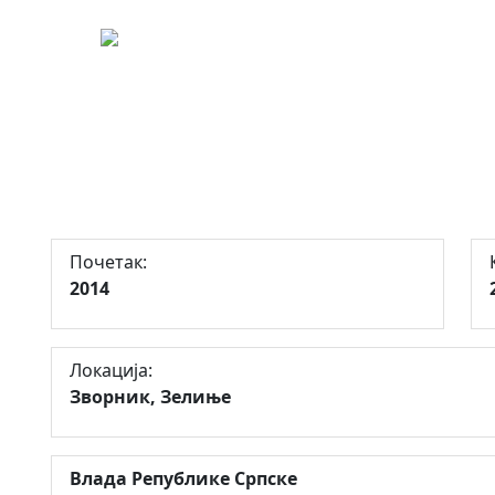
348
ње и експлоатацију кварцита на
Почетак:
2014
Локација:
Зворник, Зелиње
Влада Републике Српске