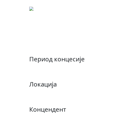
Концесиони лист: 00
Концесија за истражива
општина Зворник
Период концесије
Локација
Концендент