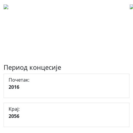
Концесиони лист: 00395
Концесија за експлоатацију шљунка
и пијеска на лежишту "Зупци-
Турмент", град Требиње
Период концесије
Почетак:
2016
Крај:
2056