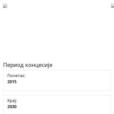
Концесиони лист: 00378
Концесија за експлоатацију
техничког грађевинског камена-
кречњакана на лежишту "Мићино
Брдо- Мијатовац", општина Лопаре
Период концесије
Почетак:
2015
Крај:
2030