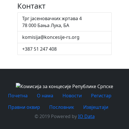
Контакт
Трг јасеновачких жртава 4
78 000 Бања Лука, БА
komisija@koncesije-rs.org
+387 51 247 408
Почетна
O нама
Новости
Регистар
Правни оквир
Пословник
Извјештаји
© 2019 Powered by
IO Data