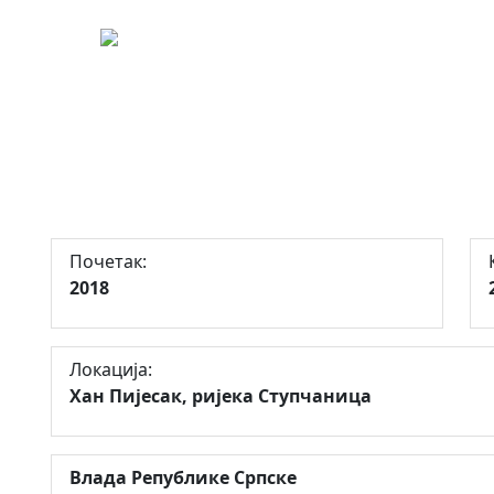
435
и коришћење мале ходроелектра
ан Пијесак
Почетак:
2018
Локација:
Хан Пијесак, ријека Ступчаница
Влада Републике Српске