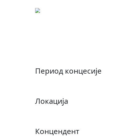
Концесиони лист: 00
Концесија за изградњу 
Ступчаници, општина Х
Период концесије
Локација
Концендент