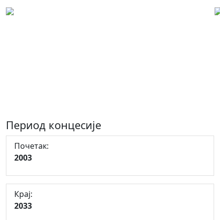
Концесиони лист: 00009
Експлоатација техничког
грађевинског камена - кречњака и
доломита на локалитету "Крупац",
Српска Илиџа
Период концесије
Почетак:
2003
Крај:
2033