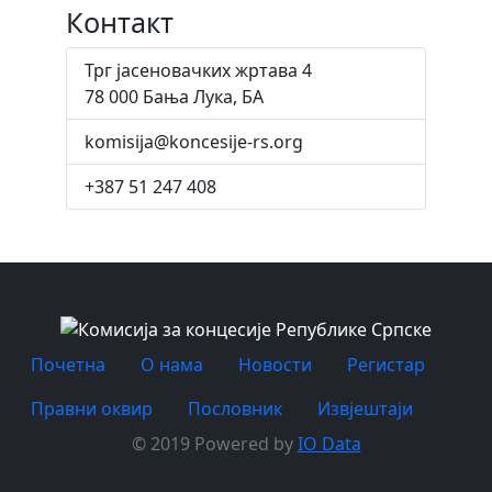
Контакт
Трг јасеновачких жртава 4
78 000 Бања Лука, БА
komisija@koncesije-rs.org
+387 51 247 408
Почетна
O нама
Новости
Регистар
Правни оквир
Пословник
Извјештаји
© 2019 Powered by
IO Data