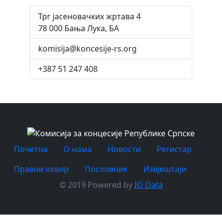
Трг јасеновачких жртава 4
78 000 Бања Лука, БА
komisija@koncesije-rs.org
+387 51 247 408
Почетна
O нама
Новости
Регистар
Правни оквир
Пословник
Извјештаји
© 2019 Powered by
IO Data