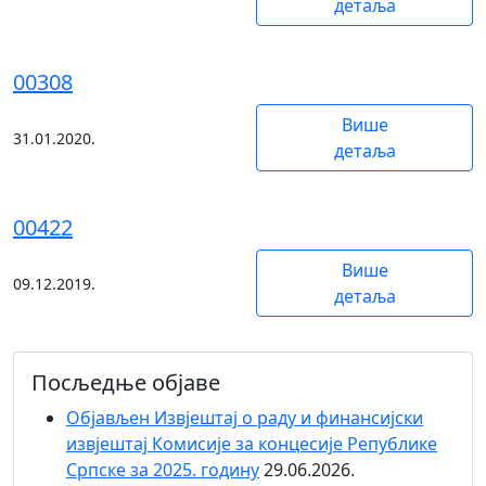
детаља
00308
Више
31.01.2020.
детаља
00422
Више
09.12.2019.
детаља
Посљедње објаве
Објaвљен Извјештај о раду и финансијски
извјештај Комисије за концесије Републике
Српске за 2025. годину
29.06.2026.