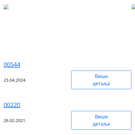
Поништење уговора од
стране суда у управном
поступку по тужби
00544
Више
23.04.2024.
детаља
00220
Више
26.02.2021.
детаља