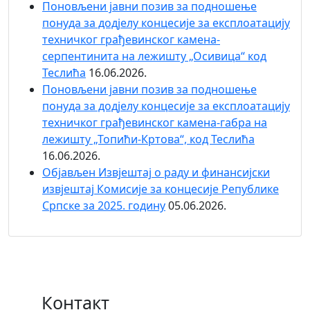
Поновљени јавни позив за подношење
понуда за додјелу концесије за експлоатацију
техничког грађевинског камена-
серпентинита на лежишту „Осивица“ код
Теслића
16.06.2026.
Поновљени јавни позив за подношење
понуда за додјелу концесије за експлоатацију
техничког грађевинског камена-габра на
лежишту „Топићи-Кртова“, код Теслића
16.06.2026.
Објaвљен Извјештај о раду и финансијски
извјештај Комисије за концесије Републике
Српске за 2025. годину
05.06.2026.
Контакт