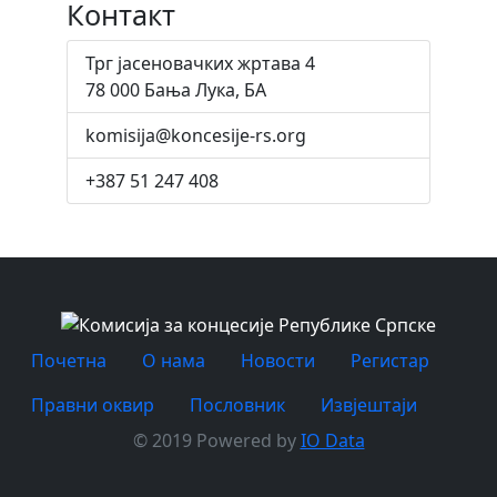
Контакт
Трг јасеновачких жртава 4
78 000 Бања Лука, БА
komisija@koncesije-rs.org
+387 51 247 408
Почетна
O нама
Новости
Регистар
Правни оквир
Пословник
Извјештаји
© 2019 Powered by
IO Data