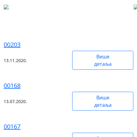
ријека Рзав
00203
Више
13.11.2020.
детаља
00168
Више
13.07.2020.
детаља
00167