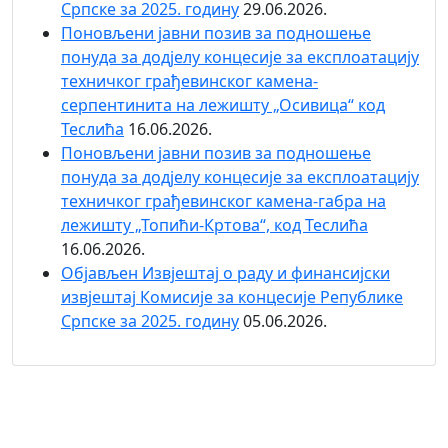
Српске за 2025. годину
29.06.2026.
Поновљени јавни позив за подношење
понуда за додјелу концесије за експлоатацију
техничког грађевинског камена-
серпентинита на лежишту „Осивица“ код
Теслића
16.06.2026.
Поновљени јавни позив за подношење
понуда за додјелу концесије за експлоатацију
техничког грађевинског камена-габра на
лежишту „Топићи-Кртова“, код Теслића
16.06.2026.
Објaвљен Извјештај о раду и финансијски
извјештај Комисије за концесије Републике
Српске за 2025. годину
05.06.2026.