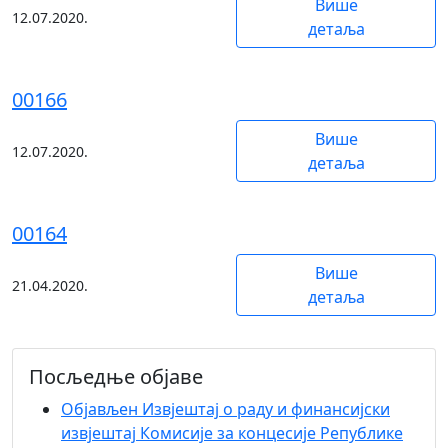
Више
12.07.2020.
детаља
00166
Више
12.07.2020.
детаља
00164
Више
21.04.2020.
детаља
Посљедње објаве
Објaвљен Извјештај о раду и финансијски
извјештај Комисије за концесије Републике