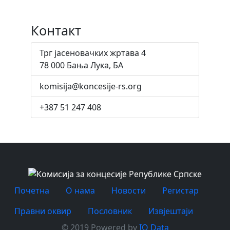
Контакт
Трг јасеновачких жртава 4
78 000 Бања Лука, БА
komisija@koncesije-rs.org
+387 51 247 408
Почетна
O нама
Новости
Регистар
Правни оквир
Пословник
Извјештаји
© 2019 Powered by
IO Data