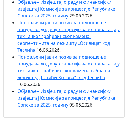
Објaвљен Извјештај о раду и финансијски
извјештај Комисије за концесије Републике
Српске за 2025. годину
29.06.2026.
Поновљени јавни позив за подношење
понуда за додјелу концесије за експлоатацију
техничког грађевинског камена-
серпентинита на лежишту „Осивица“ код
Теслића
16.06.2026.
Поновљени јавни позив за подношење
понуда за додјелу концесије за експлоатацију
техничког грађевинског камена-габра на
лежишту „Топићи-Кртова“, код Теслића
16.06.2026.
Објaвљен Извјештај о раду и финансијски
извјештај Комисије за концесије Републике
Српске за 2025. годину
05.06.2026.