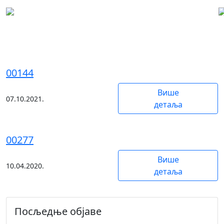
Орлово Поље
00144
Више
07.10.2021.
детаља
00277
Више
10.04.2020.
детаља
Посљедње објаве