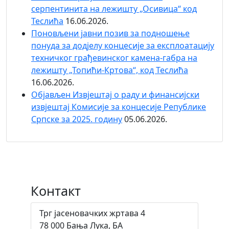
серпентинита на лежишту „Осивица“ код
Теслића
16.06.2026.
Поновљени јавни позив за подношење
понуда за додјелу концесије за експлоатацију
техничког грађевинског камена-габра на
лежишту „Топићи-Кртова“, код Теслића
16.06.2026.
Објaвљен Извјештај о раду и финансијски
извјештај Комисије за концесије Републике
Српске за 2025. годину
05.06.2026.
Контакт
Трг јасеновачких жртава 4
78 000 Бања Лука, БА