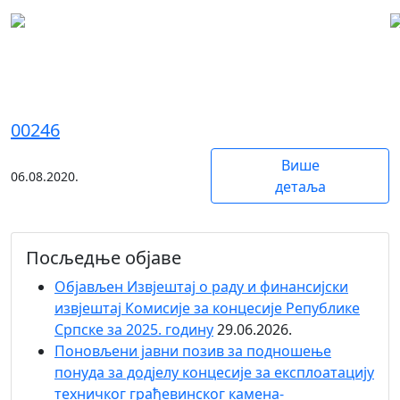
Витковци Доњи
00246
Више
06.08.2020.
детаља
Посљедње објаве
Објaвљен Извјештај о раду и финансијски
извјештај Комисије за концесије Републике
Српске за 2025. годину
29.06.2026.
Поновљени јавни позив за подношење
понуда за додјелу концесије за експлоатацију
техничког грађевинског камена-