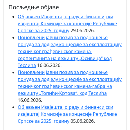
Посљедње објаве
Објaвљен Извјештај о раду и финансијски
извјештај Комисије за концесије Републике
Српске за 2025. годину
29.06.2026.
Поновљени јавни позив за подношење
понуда за додјелу концесије за експлоатацију
техничког грађевинског камена-
серпентинита на лежишту „Осивица“ код
Теслића
16.06.2026.
Поновљени јавни позив за подношење
понуда за додјелу концесије за експлоатацију
техничког грађевинског камена-габра на
лежишту „Топићи-Кртова“, код Теслића
16.06.2026.
Објaвљен Извјештај о раду и финансијски
извјештај Комисије за концесије Републике
Српске за 2025. годину
05.06.2026.