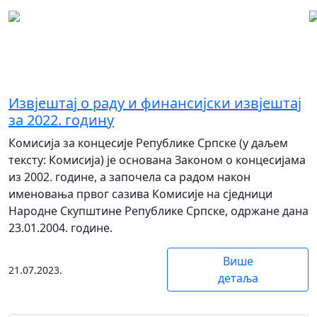
Извјештаји
Извјештај о раду и финансијски извјештај
за 2022. годину
Комисија за концесије Републике Српске (у даљем
тексту: Комисија) је основана Законом о концесијама
из 2002. године, а започела са радом након
именовања првог сазива Комисије на сједници
Народне Скупштине Републике Српске, одржане дана
23.01.2004. године.
Више
21.07.2023.
детаља