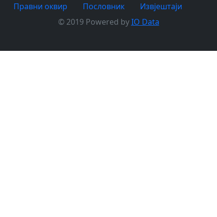
Правни оквир
Пословник
Извјештаји
© 2019 Powered by
IO Data