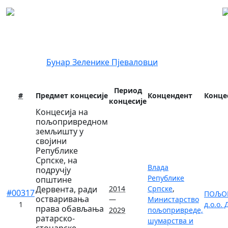
Регистар концесија
Локација:
Бунар
Зеленике
Пјеваловци
Период
#
Предмет концесије
Концендент
Конце
концесије
Концесија на
пољопривредном
земљишту у
својини
Републике
Српске, на
Влада
подручју
Републике
општине
Дервента, ради
2014
Српске
,
#00317
ПОЉО
остваривања
—
Министарство
1
д.о.о.
права обављања
2029
пољопривреде,
ратарско-
шумарства и
сточарске