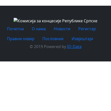
Почетна
O нама
Новости
Регистар
Правни оквир
Пословник
Извјештаји
© 2019 Powered by
IO Data