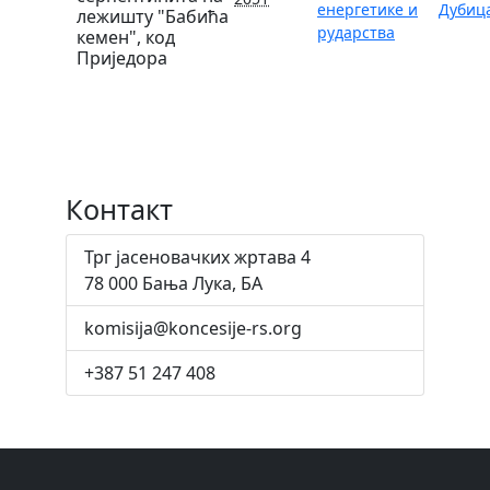
енергетике и
Дубиц
лежишту "Бабића
рударства
кемен", код
Приједора
Контакт
Трг јасеновачких жртава 4
78 000 Бања Лука, БА
komisija@koncesije-rs.org
+387 51 247 408