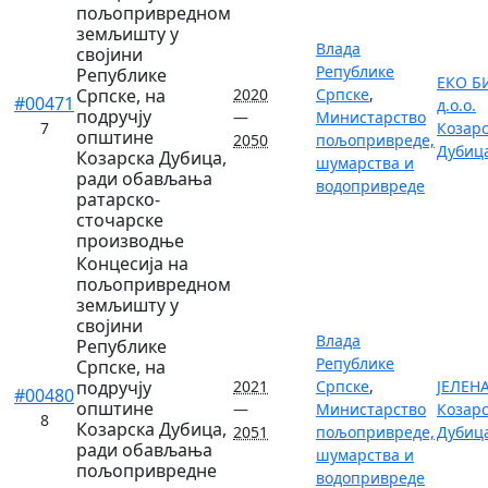
пољопривредном
земљишту у
Влада
својини
Републике
Републике
ЕКО Б
Српске, на
2020
Српске
,
#00471
д.о.о.
подручју
—
Министарство
7
Козар
општине
2050
пољопривреде,
Дубиц
Козарска Дубица,
шумарства и
ради обављања
водопривреде
ратарско-
сточарске
производње
Концесија на
пољопривредном
земљишту у
својини
Влада
Републике
Републике
Српске, на
подручју
2021
Српске
,
ЈЕЛЕНА
#00480
општине
—
Министарство
Козар
8
Козарска Дубица,
2051
пољопривреде,
Дубиц
ради обављања
шумарства и
пољопривредне
водопривреде