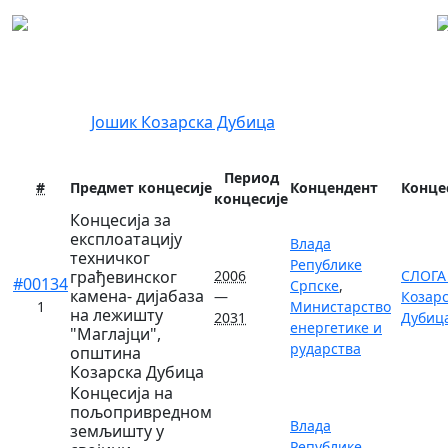
Регистар концесија
Локација:
Јошик
Козарска Дубица
Период
#
Предмет концесије
Концендент
Конце
концесије
Концесија за
експлоатацију
Влада
техничког
Републике
грађевинског
2006
СЛОГА 
#00134
Српске
,
камена- дијабаза
—
Козар
1
Министарство
на лежишту
2031
Дубиц
енергетике и
"Маглајци",
рударства
општина
Козарска Дубица
Концесија на
пољопривредном
Влада
земљишту у
Републике