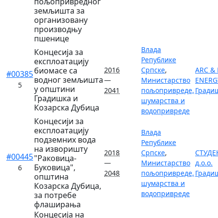
пољопривредног
земљишта за
организовану
производњу
пшенице
Влада
Концесија за
Републике
експлоатацију
биомасе са
2016
Српске
,
ARC &
#00385
водног земљишта
—
Министарство
ENERGY
5
у општини
2041
пољопривреде,
Гради
Градишка и
шумарства и
Козарска Дубица
водопривреде
Концесији за
експлоатацију
Влада
подземних вода
Републике
на изворишту
2018
Српске
,
СТУДЕ
#00445
"Раковица-
—
Министарство
д.о.о.
Буковица",
6
2048
пољопривреде,
Гради
општина
шумарства и
Козарска Дубица,
водопривреде
за потребе
флаширања
Концесија на