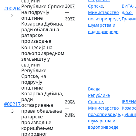
својини
Републике Српске
2007
Српске
,
ВИТА-
#00204
на подручју
—
Министарство
д.о.о.
2
општине
2037
пољопривреде,
Гради
Козарска Дубица,
шумарства и
ради обављања
водопривреде
ратарске
производње
Концесија на
пољопривредном
земљишту у
својини
Републике
Српске, на
подручју
општине
Влада
Козарска Дубица,
Републике
ради
2008
Српске
,
ЈЕЛЕНА
#00217
остваривања
—
Министарство
Козар
права обављања
3
2038
пољопривреде,
Дубиц
ратарске
шумарства и
производње
водопривреде
коришћењем
природног