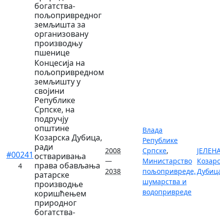
богатства-
пољопривредног
земљишта за
организовану
производњу
пшенице
Концесија на
пољопривредном
земљишту у
својини
Републике
Српске, на
подручју
општине
Влада
Козарска Дубица,
Републике
ради
2008
Српске
,
ЈЕЛЕНА
#00241
остваривања
—
Министарство
Козар
права обављања
4
2038
пољопривреде,
Дубиц
ратарске
шумарства и
производње
водопривреде
коришћењем
природног
богатства-