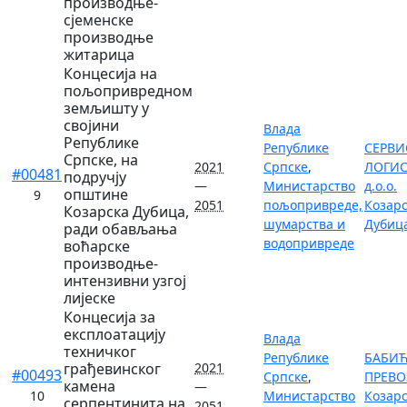
производње-
сјеменске
производње
житарица
Концесија на
пољопривредном
земљишту у
својини
Влада
Републике
Републике
СЕРВИ
Српске, на
2021
Српске
,
ЛОГИ
#00481
подручју
—
Министарство
д.о.о.
општине
9
2051
пољопривреде,
Козар
Козарска Дубица,
шумарства и
Дубиц
ради обављања
водопривреде
воћарске
производње-
интензивни узгој
лијеске
Концесија за
експлоатацију
Влада
техничког
Републике
БАБИЋ
грађевинског
2021
#00493
Српске
,
ПРЕВОЗ
камена
—
10
Министарство
Козар
серпентинита на
2051