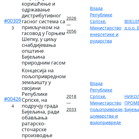
коришћење и
Влада
одржавање
Републике
дистрибутивног
2026
#00309
гасног система са
Српске
,
BIJELJ
—
прикључком на
3
Министарство
д.о.о.
2056
гасовод у Горњем
енергетике и
Шепку, у циљу
рударства
снабдијевања
општине
Бијељина
природним гасом
Концесија на
пољопривредном
земљишту у
Влада
својини
Републике
Републике
2018
Српске
,
НИКО
#00426
Српске, на
—
Министарство
ПРОМЕТ
подручју града
4
2033
пољопривреде,
Бијељ
Бијељина, ради
шумарства и
обављања
водопривреде
ратарско-
сточарске
производње