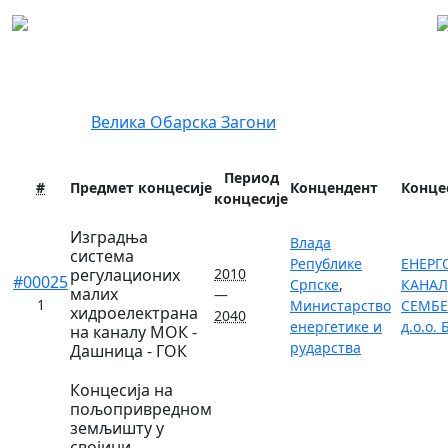
Регистар концесија
Локација:
Велика Обарска
Загони
Период
#
Предмет концесије
Концендент
Конце
концесије
Изградња
Влада
система
Републике
ЕНЕРГ
регулационих
2010
#00025
Српске
,
КАНА
малих
—
1
Министарство
СЕМБЕ
хидроелектрана
2040
енергетике и
д.о.о.
на каналу МОК -
рударства
Дашница - ГОК
Концесија на
пољопривредном
земљишту у
својини