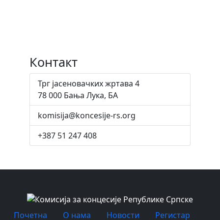
Контакт
Трг јасеновачких жртава 4
78 000 Бања Лука, БА
komisija@koncesije-rs.org
+387 51 247 408
Почетна
O нама
Новости
Регистар