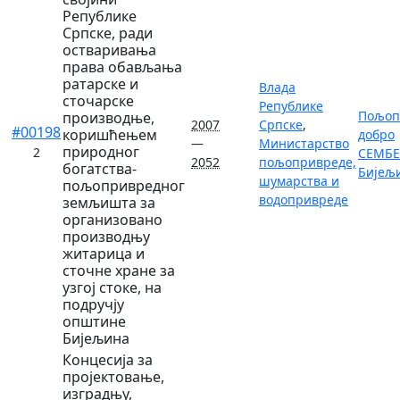
Републике
Српске, ради
остваривања
права обављања
ратарске и
Влада
сточарске
Републике
Пољоп
производње,
2007
Српске
,
#00198
коришћењем
добро
—
Министарство
природног
2
СЕМБЕР
2052
пољопривреде,
богатства-
Бијељ
шумарства и
пољопривредног
водопривреде
земљишта за
организовано
производњу
житарица и
сточне хране за
узгој стоке, на
подручју
општине
Бијељина
Концесија за
пројектовање,
изградњу,