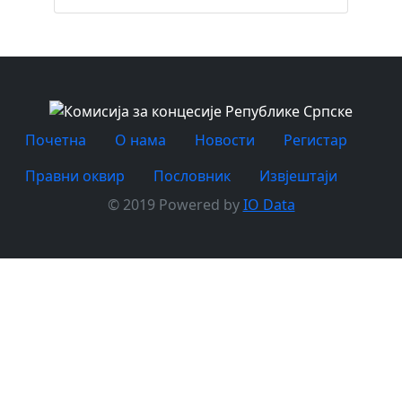
Почетна
O нама
Новости
Регистар
Правни оквир
Пословник
Извјештаји
© 2019 Powered by
IO Data