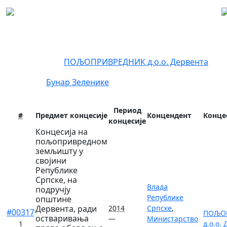
Регистар концесија
Концесионар:
ПОЉОПРИВРЕДНИК д.о.о. Дервента
Локација:
Бунар
Зеленике
Период
#
Предмет концесије
Концендент
Конце
концесије
Концесија на
пољопривредном
земљишту у
својини
Републике
Српске, на
Влада
подручју
Републике
општине
Дервента, ради
2014
Српске
,
#00317
ПОЉО
остваривања
—
Министарство
1
д.о.о.