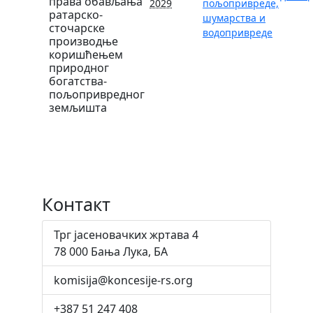
права обављања
2029
пољопривреде,
ратарско-
шумарства и
сточарске
водопривреде
производње
коришћењем
природног
богатства-
пољопривредног
земљишта
Контакт
Трг јасеновачких жртава 4
78 000 Бања Лука, БА
komisija@koncesije-rs.org
+387 51 247 408