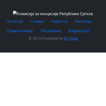
Почетна
O нама
Новости
Регистар
Правни оквир
Пословник
Извјештаји
© 2019 Powered by
IO Data