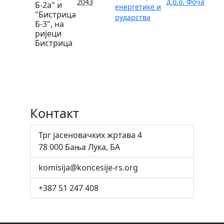
2043
д.о.о. Фоча
Б-2а" и
енергетике и
"Бистрица
рударства
Б-3", на
ријеци
Бистрица
Контакт
Трг јасеновачких жртава 4
78 000 Бања Лука, БА
komisija@koncesije-rs.org
+387 51 247 408