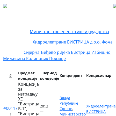
Регистар концесија
Концендент:
Министарство енергетике и рударства
Концесионар:
Хидроелектране БИСТРИЦА д.о.о. Фоча
Локација:
Сијерча
Ђеђево
ријека Бистрица
Избишно
Миљевина
Калиновик
Пољице
Предмет
Период
#
Концендент
Концесионар
концесије
концесије
Концесија
за
изградњу
Влада
ХЕ
Републике
"Бистрица
2013
Хидроелектране
#00117
Б-1",
Српске
,
—
БИСТРИЦА
"Бистрица
1
Министарство