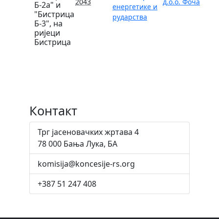
2043
д.о.о. Фоча
Б-2а" и
енергетике и
"Бистрица
рударства
Б-3", на
ријеци
Бистрица
Контакт
Трг јасеновачких жртава 4
78 000 Бања Лука, БА
komisija@koncesije-rs.org
+387 51 247 408