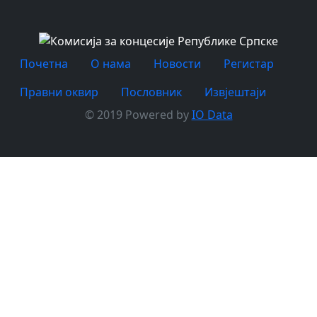
Почетна
O нама
Новости
Регистар
Правни оквир
Пословник
Извјештаји
© 2019 Powered by
IO Data