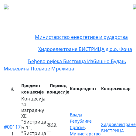
Регистар концесија
Концендент:
Министарство енергетике и рударства
Концесионар:
Хидроелектране БИСТРИЦА д.о.о. Фоча
Локација:
Ђеђево
ријека Бистрица
Избишно
Будањ
Миљевина
Пољице
Мрежица
Предмет
Период
#
Концендент
Концесионар
концесије
концесије
Концесија
за
изградњу
Влада
ХЕ
Републике
"Бистрица
2013
Хидроелектране
#00117
Б-1",
Српске
,
—
БИСТРИЦА
"Бистрица
1
Министарство