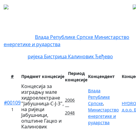
Регистар концесија
Концендент:
Влада Републике Српске
Министарство
енергетике и рударства
Локација:
ријека Бистрица
Калиновик
Ђеђево
Период
#
Предмет концесије
Концендент
Конце
концесије
Концесија за
Влада
изградњу мале
Републике
хидроелектране
2006
#00109
"Јабушница-С-Ј-3",
Српске
,
HYDRO
—
на ријеци
1
Министарство
д.о.о.
2048
Јабушници,
енергетике и
општине Гацко и
рударства
Калиновик