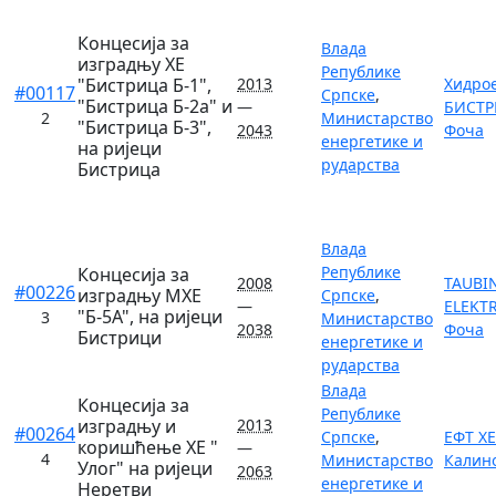
Концесија за
Влада
изградњу ХЕ
Републике
"Бистрица Б-1",
2013
Хидро
#00117
Српске
,
"Бистрица Б-2а" и
—
БИСТРИ
2
Министарство
"Бистрица Б-3",
2043
Фоча
енергетике и
на ријеци
рударства
Бистрица
Влада
Републике
Концесија за
2008
TAUBI
#00226
изградњу МХЕ
Српске
,
—
ELEKTR
"Б-5А", на ријеци
3
Министарство
2038
Фоча
Бистрици
енергетике и
рударства
Влада
Концесија за
Републике
изградњу и
2013
#00264
Српске
,
ЕФТ ХЕ
коришћење ХЕ "
—
4
Министарство
Калин
Улог" на ријеци
2063
енергетике и
Неретви