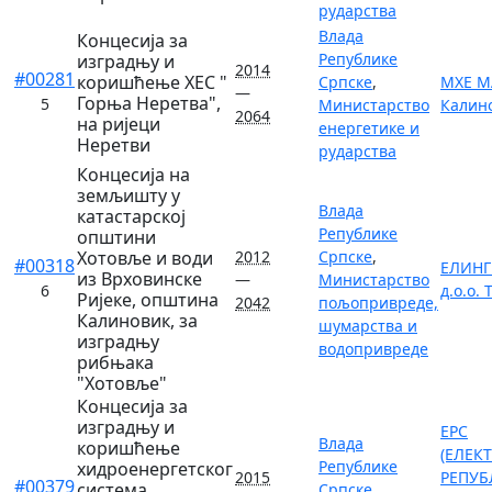
рударства
Влада
Концесија за
Републике
изградњу и
2014
#00281
коришћење ХЕС "
Српске
,
МХЕ МА
—
Горња Неретва",
5
Министарство
Калин
2064
на ријеци
енергетике и
Неретви
рударства
Концесија на
земљишту у
Влада
катастарској
Републике
општини
Хотовље и води
2012
Српске
,
#00318
ЕЛИНГ
из Врховинске
—
Министарство
6
д.о.о.
Ријеке, општина
2042
пољопривреде,
Калиновик, за
шумарства и
изградњу
водопривреде
рибњака
"Хотовље"
Концесија за
изградњу и
ЕРС
Влада
коришћење
(ЕЛЕК
Републике
хидроенергетског
2015
РЕПУБ
#00379
система
Српске
,