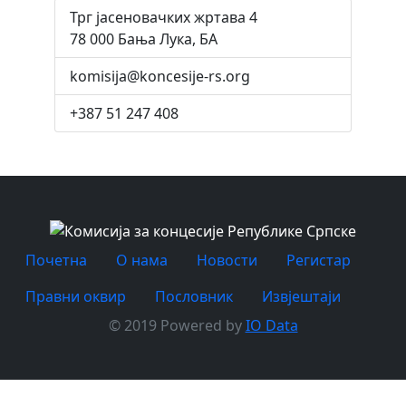
Трг јасеновачких жртава 4
78 000 Бања Лука, БА
komisija@koncesije-rs.org
+387 51 247 408
Почетна
O нама
Новости
Регистар
Правни оквир
Пословник
Извјештаји
© 2019 Powered by
IO Data