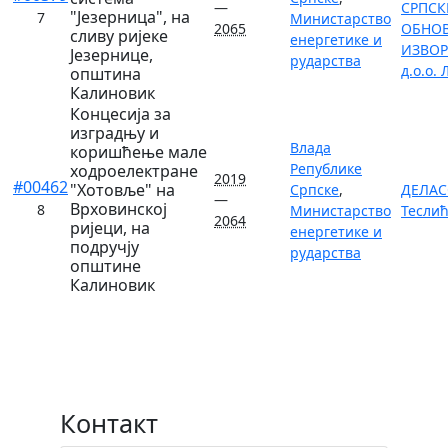
—
СРПСКЕ
"Језерница", на
7
Министарство
2065
ОБНО
сливу ријеке
енергетике и
ИЗВОР
Језернице,
рударства
д.о.о.
општина
Калиновик
Концесија за
изградњу и
Влада
коришћење мале
Републике
ходроелектране
2019
#00462
"Хотовље" на
Српске
,
ДЕЛАСО
—
Врховинској
8
Министарство
Тесли
2064
ријеци, на
енергетике и
подручју
рударства
општине
Калиновик
Контакт