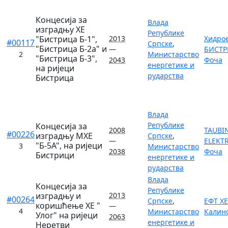
Концесија за
Влада
изградњу ХЕ
Републике
"Бистрица Б-1",
2013
Хидро
#00117
Српске
,
"Бистрица Б-2а" и
—
БИСТРИ
2
Министарство
"Бистрица Б-3",
2043
Фоча
енергетике и
на ријеци
рударства
Бистрица
Влада
Републике
Концесија за
2008
TAUBI
#00226
изградњу МХЕ
Српске
,
—
ELEKTR
"Б-5А", на ријеци
3
Министарство
2038
Фоча
Бистрици
енергетике и
рударства
Влада
Концесија за
Републике
изградњу и
2013
#00264
Српске
,
ЕФТ ХЕ
коришћење ХЕ "
—
4
Министарство
Калин
Улог" на ријеци
2063
енергетике и
Неретви