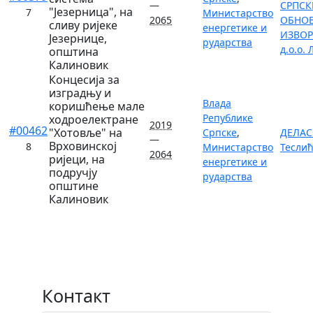
—
СРПСКЕ
"Језерница", на
7
Министарство
2065
ОБНО
сливу ријеке
енергетике и
ИЗВОР
Језернице,
рударства
д.о.о.
општина
Калиновик
Концесија за
изградњу и
Влада
коришћење мале
Републике
ходроелектране
2019
#00462
"Хотовље" на
Српске
,
ДЕЛАСО
—
Врховинској
8
Министарство
Тесли
2064
ријеци, на
енергетике и
подручју
рударства
општине
Калиновик
Контакт