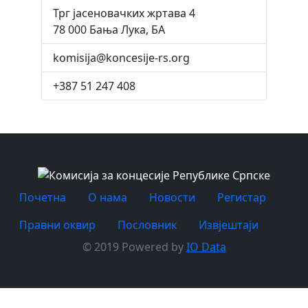
Трг јасеновачких жртава 4
78 000 Бања Лука, БА
komisija@koncesije-rs.org
+387 51 247 408
Почетна
O нама
Новости
Регистар
Правни оквир
Пословник
Извјештаји
© 2019 Powered by
IO Data