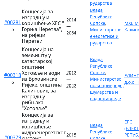
рударства
Влада
Концесија за
Републике
изградњу и
2014
#00281
коришћење ХЕС "
Српске
,
МХЕ МА
—
Горња Неретва",
5
Министарство
Калин
2064
на ријеци
енергетике и
Неретви
рударства
Концесија на
земљишту у
Влада
катастарској
Републике
општини
Хотовље и води
2012
Српске
,
#00318
ЕЛИНГ
из Врховинске
—
Министарство
6
д.о.о.
Ријеке, општина
2042
пољопривреде,
Калиновик, за
шумарства и
изградњу
водопривреде
рибњака
"Хотовље"
Концесија за
изградњу и
ЕРС
Влада
коришћење
(ЕЛЕК
Републике
хидроенергетског
2015
РЕПУБ
#00379
система
Српске
,