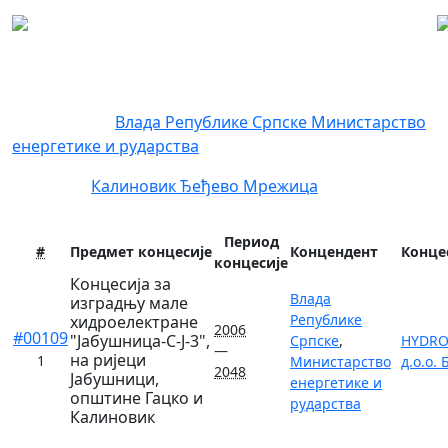
Регистар концесија
Концендент:
Влада Републике Српске
Министарство
енергетике и рударства
Локација:
Калиновик
Ђеђево
Мрежица
Период
#
Предмет концесије
Концендент
Конце
концесије
Концесија за
Влада
изградњу мале
Републике
хидроелектране
2006
#00109
"Јабушница-С-Ј-3",
Српске
,
HYDRO
—
на ријеци
1
Министарство
д.о.о.
2048
Јабушници,
енергетике и
општине Гацко и
рударства
Калиновик