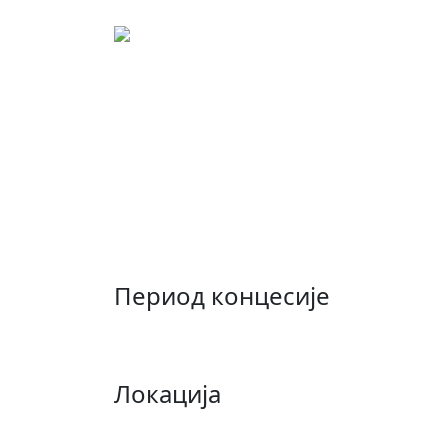
Концесиони лист: 00
Концесија на пољоприв
остваривања права об
богатства- пољопривре
јабуке и шљиве
Период концесије
Локација