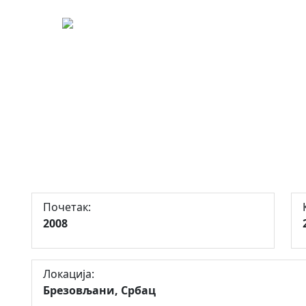
240
редном земљишту у својини Реп
ављања воћарске производње, 
дног земљишта за организовану
Почетак:
2008
Локација:
Брезовљани, Србац