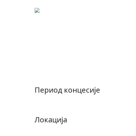
Концесиони лист: 00
Концесија на пољоприв
подручју општине Лакт
производње коришћење
организовану производ
Период концесије
Локација