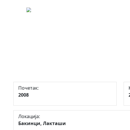
242
редном земљишту у својини Репу
аши, ради остваривања права о
м природног богатства- пољоп
њу јабуке, крушке и шљиве
Почетак:
2008
Локација:
Бакинци, Лакташи