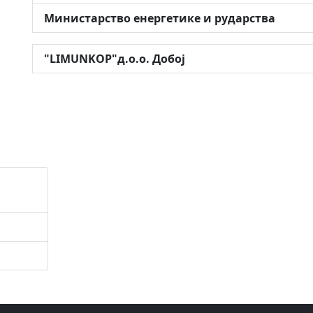
Министарство енергетике и рударства
"LIMUNKOP"д.о.о. Добој