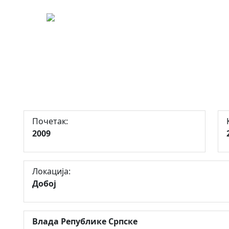
266
ње техничког грађевинског кам
 општина Добој
Почетак:
2009
Локација:
Добој
Влада Републике Српске