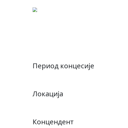
Концесиони лист: 00
Концесија за истражива
локалитету "Осојница",
Период концесије
Локација
Концендент