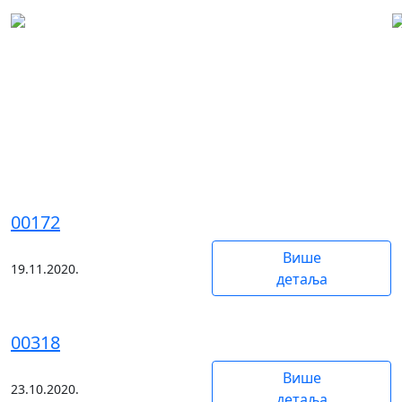
Воде и водног земљишта за
коришћење
хидроакумулација,
купалишта, рибњака
00172
Више
19.11.2020.
детаља
00318
Више
23.10.2020.
детаља