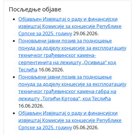
Посљедње објаве
Објaвљен Извјештај о раду и финансијски
извјештај Комисије за концесије Републике
Српске за 2025. годину
29.06.2026.
Поновљени јавни позив за подношење
понуда за додјелу концесије за експлоатацију
техничког грађевинског камена-
серпентинита на лежишту „Осивица“ код
Теслића
16.06.2026.
Поновљени јавни позив за подношење
понуда за додјелу концесије за експлоатацију
техничког грађевинског камена-габра на
лежишту „Топићи-Кртова“, код Теслића
16.06.2026.
Објaвљен Извјештај о раду и финансијски
извјештај Комисије за концесије Републике
Српске за 2025. годину
05.06.2026.