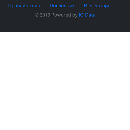
Правни оквир
Пословник
Извјештаји
© 2019 Powered by
IO Data