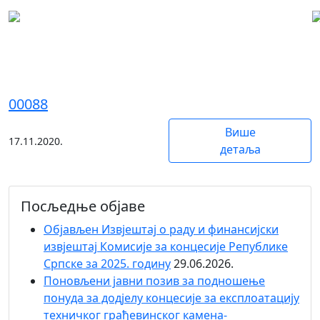
RECONSULT д.о.о. Лакташи
00088
Више
17.11.2020.
детаља
Посљедње објаве
Објaвљен Извјештај о раду и финансијски
извјештај Комисије за концесије Републике
Српске за 2025. годину
29.06.2026.
Поновљени јавни позив за подношење
понуда за додјелу концесије за експлоатацију
техничког грађевинског камена-