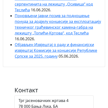
серпентинита на лежишту „Осивица“ код
Теслића
16.06.2026.
Поновљени јавни позив за подношење
понуда за додјелу концесије за експлоатацију
техничког грађевинског камена-габра на
лежишту „Топићи-Кртова“, код Теслића
16.06.2026.
Објaвљен Извјештај о раду и финансијски
извјештај Комисије за концесије Републике
Српске за 2025. годину
05.06.2026.
Контакт
Трг јасеновачких жртава 4
78 000 Бања Лука, БА