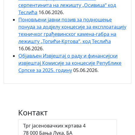
серпентинита на лежишту „Осивица“ код
Теслића
16.06.2026.
Поновљени јавни позив за подношење
понуда за додјелу концесије за експлоатацију
техничког грађевинског камена-габра на
лежишту „Топићи-Кртова“, код Теслића
16.06.2026.
Објaвљен Извјештај о раду и финансијски
извјештај Комисије за концесије Републике
Српске за 2025. годину
05.06.2026.
Контакт
Трг јасеновачких жртава 4
78 000 Бања Лука, БА