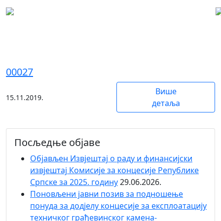
AQUA-LIFE д.о.о. Соколац
00027
Више
15.11.2019.
детаља
Посљедње објаве
Објaвљен Извјештај о раду и финансијски
извјештај Комисије за концесије Републике
Српске за 2025. годину
29.06.2026.
Поновљени јавни позив за подношење
понуда за додјелу концесије за експлоатацију
техничког грађевинског камена-