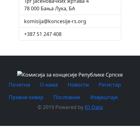
Трг јасеновачких жртава 4
78 000 Бања Лука, БА
komisija@koncesije-rs.org
+387 51 247 408
Почетна
O нама
Новости
Регистар
Правни оквир
Пословник
Извјештаји
© 2019 Powered by
IO Data