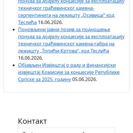
понуда за додјелу концесије за експлоатацију
техничког грађевинског камена-
серпентинита на лежишту „Осивица“ код
Теслића
16.06.2026.
Поновљени јавни позив за подношење
понуда за додјелу концесије за експлоатацију
техничког грађевинског камена-габра на
лежишту „Топићи-Кртова“, код Теслића
16.06.2026.
Објaвљен Извјештај о раду и финансијски
извјештај Комисије за концесије Републике
Српске за 2025. годину
05.06.2026.
Контакт