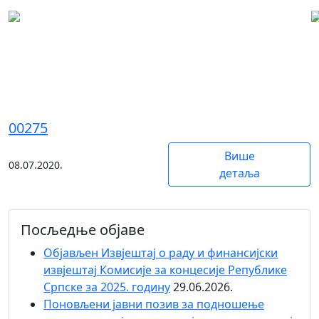
ЕУ ФАРМА НАТУРПРОДУКТ- ДД
д.о.о. Прњавор
00275
Више
08.07.2020.
детаља
Посљедње објаве
Објaвљен Извјештај о раду и финансијски
извјештај Комисије за концесије Републике
Српске за 2025. годину
29.06.2026.
Поновљени јавни позив за подношење