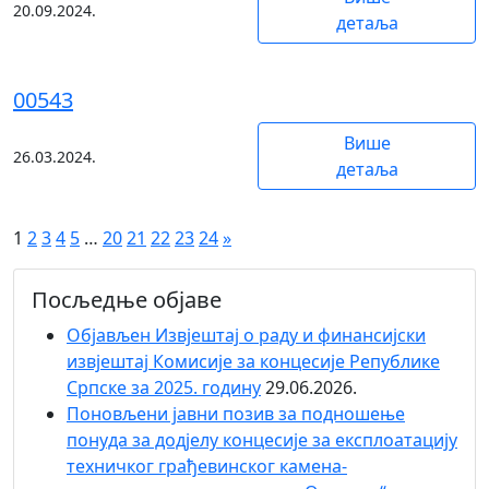
20.09.2024.
детаља
00543
Више
26.03.2024.
детаља
1
2
3
4
5
…
20
21
22
23
24
»
Посљедње објаве
Објaвљен Извјештај о раду и финансијски
извјештај Комисије за концесије Републике
Српске за 2025. годину
29.06.2026.
Поновљени јавни позив за подношење
понуда за додјелу концесије за експлоатацију
техничког грађевинског камена-