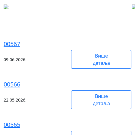
Министарство финансија РС
00567
Више
09.06.2026.
детаља
00566
Више
22.05.2026.
детаља
00565