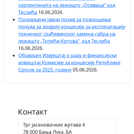
серпентинита на лежишту „Осивица“ код
Теслића
16.06.2026.
Поновљени јавни позив за подношење
понуда за додјелу концесије за експлоатацију
техничког грађевинског камена-габра на
лежишту „Топићи-Кртова“, код Теслића
16.06.2026.
Објaвљен Извјештај о раду и финансијски
извјештај Комисије за концесије Републике
Српске за 2025. годину
05.06.2026.
Контакт
Трг јасеновачких жртава 4
78 000 Бања Лука, БА