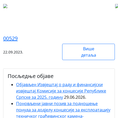
Челиково Поље
00529
Више
22.09.2023.
детаља
Посљедње објаве
Објaвљен Извјештај о раду и финансијски
извјештај Комисије за концесије Републике
Српске за 2025. годину
29.06.2026.
Поновљени јавни позив за подношење
понуда за додјелу концесије за експлоатацију
техничког грађевинског камена-