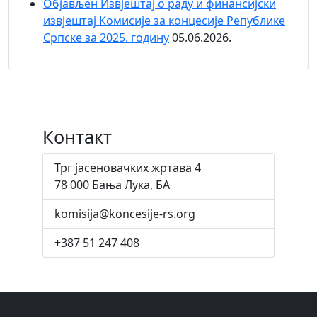
Објaвљен Извјештај о раду и финансијски
извјештај Комисије за концесије Републике
Српске за 2025. годину
05.06.2026.
Контакт
Трг јасеновачких жртава 4
78 000 Бања Лука, БА
komisija@koncesije-rs.org
+387 51 247 408