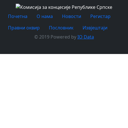
Почетна
O нама
Новости
Регистар
Правни оквир
Пословник
Извјештаји
© 2019 Powered by
IO Data