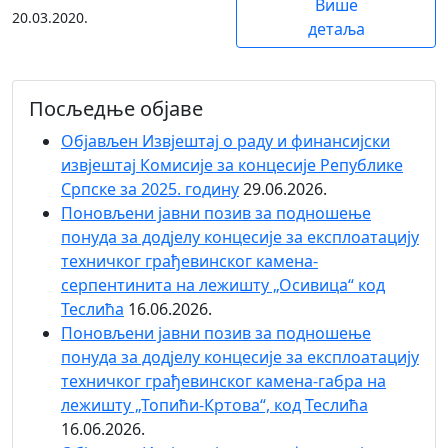
Више
20.03.2020.
детаља
Посљедње објаве
Објaвљен Извјештај о раду и финансијски
извјештај Комисије за концесије Републике
Српске за 2025. годину
29.06.2026.
Поновљени јавни позив за подношење
понуда за додјелу концесије за експлоатацију
техничког грађевинског камена-
серпентинита на лежишту „Осивица“ код
Теслића
16.06.2026.
Поновљени јавни позив за подношење
понуда за додјелу концесије за експлоатацију
техничког грађевинског камена-габра на
лежишту „Топићи-Кртова“, код Теслића
16.06.2026.