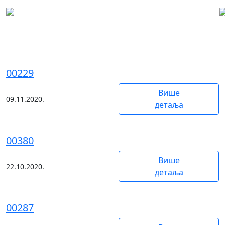
Хатељи
00229
Више
09.11.2020.
детаља
00380
Више
22.10.2020.
детаља
00287